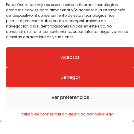
Para ofrecer las mejores experiencias, utilizamos tecnologías
como las cookies para almacenar y/o acceder a la información
del dispositivo. El consentimiento de estas tecnologías nos
permitirá procesar datos como el comportamiento de
navegación o las identificaciones únicas en este sitio. No
Este proyecto ha recibido financiación
consentir o retirar el consentimiento, puede afectar negativamente
del Ministerio de Industria, Energía y
a ciertas características y funciones.
Turismo
LEER MÁS »
Aceptar
Denegar
Ver preferencias
Política de cookies
Política de privacidad
Aviso legal